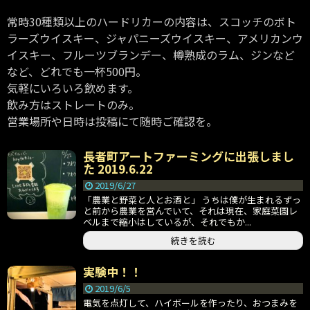
常時30種類以上のハードリカーの内容は、スコッチのボト
ラーズウイスキー、ジャパニーズウイスキー、アメリカンウ
イスキー、フルーツブランデー、樽熟成のラム、ジンなど
など、どれでも一杯500円。
気軽にいろいろ飲めます。
飲み方はストレートのみ。
営業場所や日時は投稿にて随時ご確認を。
長者町アートファーミングに出張しまし
た 2019.6.22
2019/6/27
「農業と野菜と人とお酒と」 うちは僕が生まれるずっ
と前から農業を営んでいて、それは現在、家庭菜園レ
ベルまで縮小はしているが、それでもか...
続きを読む
実験中！！
2019/6/5
電気を点灯して、ハイボールを作ったり、おつまみを