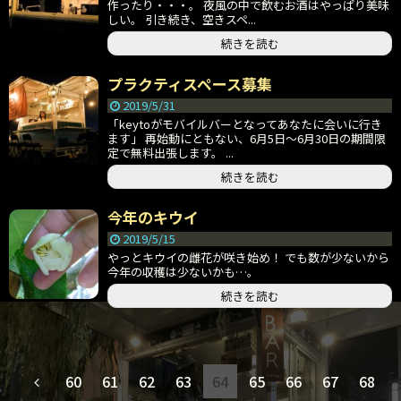
作ったり・・・。 夜風の中で飲むお酒はやっぱり美味
しい。 引き続き、空きスペ...
続きを読む
プラクティスペース募集
2019/5/31
「keytoがモバイルバーとなってあなたに会いに行き
ます」 再始動にともない、6月5日〜6月30日の期間限
定で無料出張します。 ...
続きを読む
今年のキウイ
2019/5/15
やっとキウイの雌花が咲き始め！ でも数が少ないから
今年の収穫は少ないかも…。
続きを読む
60
61
62
63
64
65
66
67
68