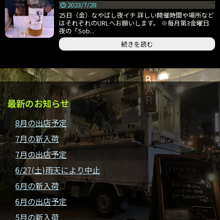
2023/7/28
25日（金）なやばし夜イチ 詳しい開催時間や場所など
はそれぞれのURLへお願いします。 ※毎月第3金曜日
夜の「Sob...
続きを読む
最新のお知らせ
8月の出店予定
7月の新入荷
7月の出店予定
6/27(土)雨天により中止
6月の新入荷
6月の出店予定
5月の新入荷