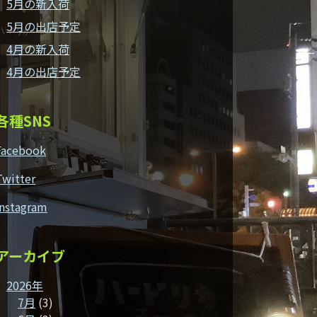
5月の新入荷
5月の出店予定
4月の新入荷
4月の出店予定
各種SNS
Facebook
Twitter
Instagram
アーカイブ
2026年
7月
(3)