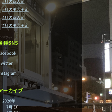
5月の新入荷
5月の出店予定
4月の新入荷
4月の出店予定
各種SNS
Facebook
Twitter
Instagram
アーカイブ
2026年
7月
(3)